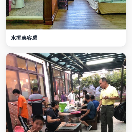
水擺夷客房