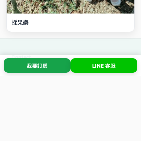
採果樂
Contact
我要訂房
LINE 客服
清境水擺夷景觀民宿
📍 南投縣仁愛鄉博望巷21之1號
我要訂房
LINE 客服
Links
Q&A
客房資訊
網路相簿
訂房說明
交通指引
最新消息
訂單查詢